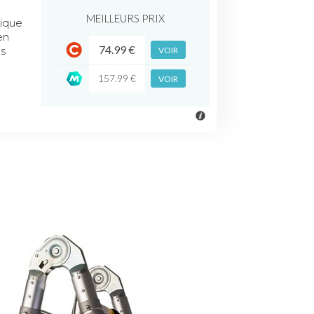
MEILLEURS PRIX
pique
en
74.99 €
es
VOIR
157.99 €
VOIR