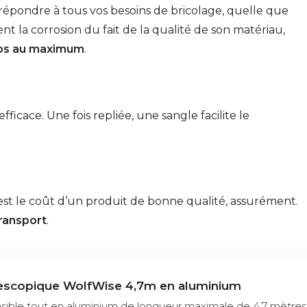
épondre à tous vos besoins de bricolage, quelle que
t la corrosion du fait de la qualité de son matériau,
ilos au maximum
.
ficace. Une fois repliée, une sangle facilite le
est le coût d’un produit de bonne qualité, assurément.
transport
.
lescopique WolfWise 4,7m en aluminium
sible tout en aluminium de longueur maximale de 4,7 mètres 