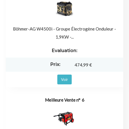
Böhmer-AG W4500i - Groupe Électrogène Onduleur -
1,9KW -...
474,99 €
Voir
6