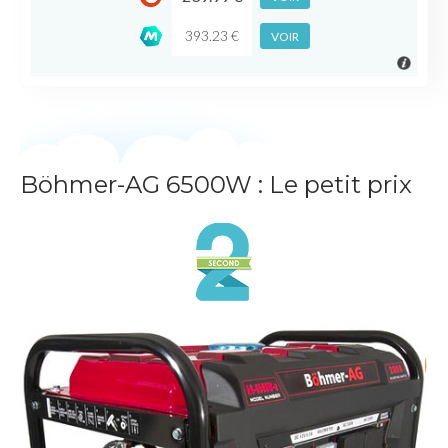
393.23 €
VOIR
Böhmer-AG 6500W : Le petit prix