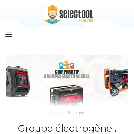
Selectool
by
Laurent
Accueil
Bricolage
Groupe électrogène :