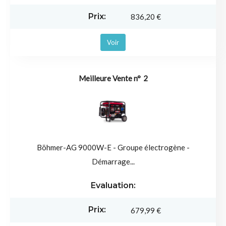
836,20 €
Voir
2
Böhmer-AG 9000W-E - Groupe électrogène -
Démarrage...
679,99 €