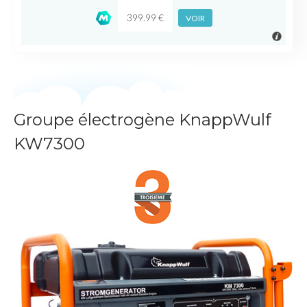
399.99 €
VOIR
Groupe électrogène KnappWulf
KW7300