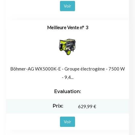
Voir
3
Böhmer-AG WX5000K-E - Groupe électrogène - 7500 W
- 9,4...
629,99 €
Voir