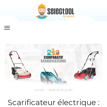
Selectool
by
Laurent
Accueil
Matériel de jardin
Scarificateur électrique :