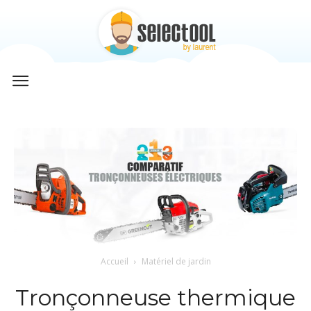
Selectool
by
Laurent
Accueil
Matériel de jardin
Tronçonneuse thermique