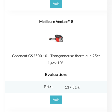
Voir
8
Greencut GS2500 10 - Tronçonneuse thermique 25cc
1,4cv 10"...
117,51 €
Voir