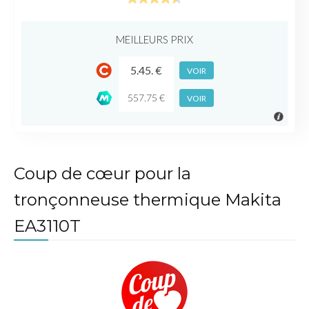
MEILLEURS PRIX
5.45. €
VOIR
557.75 €
VOIR
Coup de cœur pour la
tronçonneuse thermique Makita
EA3110T