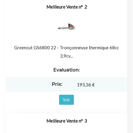
2
Greencut GS6800 22 - Tronçonneuse thermique 68cc
3,9cv...
193,36 €
Voir
3