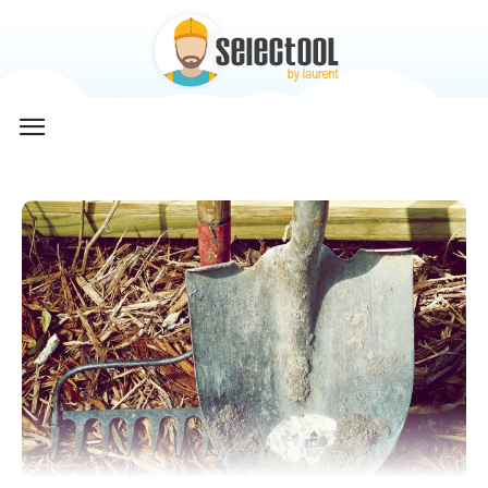
Selectool
by
Laurent